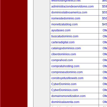
webhostingmexico.net
$6
administraciondeservidores.com
$5
dominioslatinoamerica.com
$5
nomesdedominio.com
$5
monetizatublog.com
$4
ayudaseo.com
Ofe
buscatudominio.com
Ofe
carteradigital.com
Ofe
catalogodominios.com
Ofe
ciberdominios.com
Ofe
comprahost.com
Ofe
compratuhosting.com
Ofe
compreseudominio.com
Ofe
construyetusitioweb.com
Ofe
CyberDominio.com
Ofe
CyberDominios.com
Ofe
domainsmonetization.com
Ofe
dominioalaventa.com
Ofe