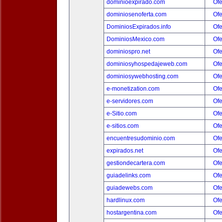
dominioexpirado.com
Ofe
dominiosenoferta.com
Ofe
DominiosExpirados.info
Ofe
DominiosMexico.com
Ofe
dominiospro.net
Ofe
dominiosyhospedajeweb.com
Ofe
dominiosywebhosting.com
Ofe
e-monetization.com
Ofe
e-servidores.com
Ofe
e-Sitio.com
Ofe
e-sitios.com
Ofe
encuentresudominio.com
Ofe
expirados.net
Ofe
gestiondecartera.com
Ofe
guiadelinks.com
Ofe
guiadewebs.com
Ofe
hardlinux.com
Ofe
hostargentina.com
Ofe