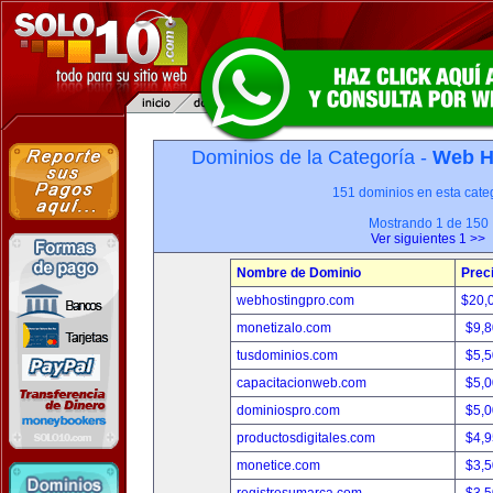
Dominios de la Categoría -
Web H
151 dominios en esta categ
Mostrando 1 de 150
Ver siguientes 1 >>
Nombre de Dominio
Prec
webhostingpro.com
$20,
monetizalo.com
$9,
tusdominios.com
$5,
capacitacionweb.com
$5,
dominiospro.com
$5,
productosdigitales.com
$4,
monetice.com
$3,