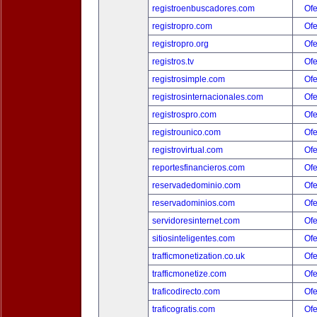
registroenbuscadores.com
Ofe
registropro.com
Ofe
registropro.org
Ofe
registros.tv
Ofe
registrosimple.com
Ofe
registrosinternacionales.com
Ofe
registrospro.com
Ofe
registrounico.com
Ofe
registrovirtual.com
Ofe
reportesfinancieros.com
Ofe
reservadedominio.com
Ofe
reservadominios.com
Ofe
servidoresinternet.com
Ofe
sitiosinteligentes.com
Ofe
trafficmonetization.co.uk
Ofe
trafficmonetize.com
Ofe
traficodirecto.com
Ofe
traficogratis.com
Ofe