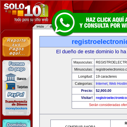
registroelectron
El dueño de este dominio lo ha
Mayusculas:
REGISTROELECTR
Minusculas:
registroelectronico
Longitud:
19 caracteres
Categorias:
Internet
,
Web Hostin
Precio:
$2,900.00
Visitar!
registroelectronic
Serán consideradas ofer
R