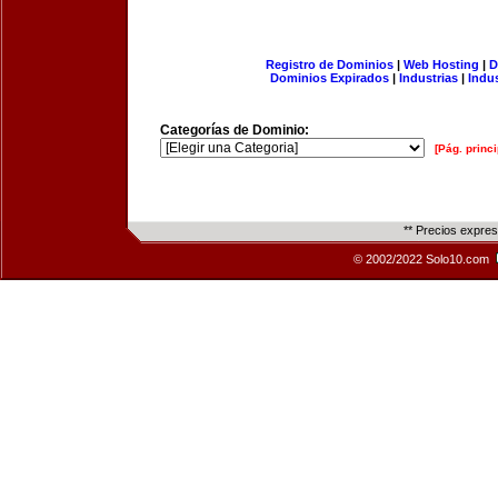
Registro de Dominios
|
Web Hosting
|
D
Dominios Expirados
|
Industrias
|
Indu
Categorías de Dominio:
[Pág. princi
** Precios expre
© 2002/2022 Solo10.com