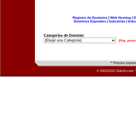
Registro de Dominios
|
Web Hosting
|
D
Dominios Expirados
|
Industrias
|
Indu
Categorías de Dominio:
[Pág. princi
** Precios expre
© 2002/2022 Solo10.com