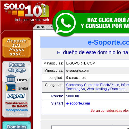
e-Soporte.c
El dueño de este dominio lo ha
Mayusculas:
E-SOPORTE.COM
Minusculas:
e-soporte.com
Longitud:
9 caracteres
Categorias:
Compras y Comercio ElectrÃ³nico
,
Info
TecnologÃ­a
,
Web Hosting y Dominios
Precio:
$800.00
Visitar!
e-soporte.com
Serán consideradas ofer