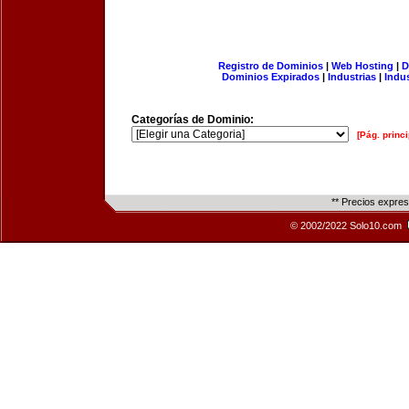
Registro de Dominios
|
Web Hosting
|
D
Dominios Expirados
|
Industrias
|
Indu
Categorías de Dominio:
[Pág. princi
** Precios expre
© 2002/2022 Solo10.com