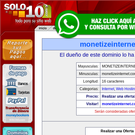
monetizeintern
El dueño de este dominio lo ha
Mayusculas:
MONETIZEINTERN
Minusculas:
monetizeinternet.c
Longitud:
16 caracteres
Categorias:
Internet
,
Web Hostin
Precio:
Realizar una oferta
Visitar!
monetizeinternet.
Serán consideradas ofer
Realizar una Oferta