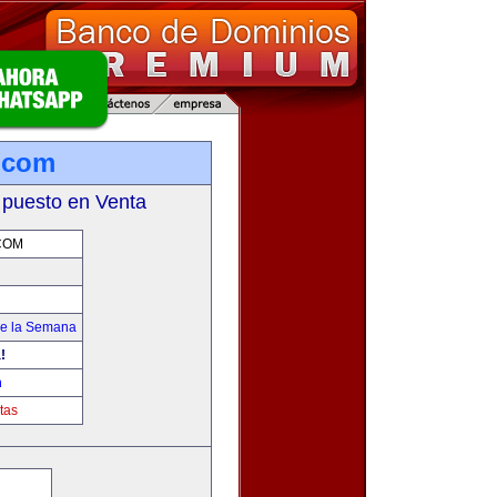
.com
 puesto en Venta
COM
de la Semana
!
m
tas