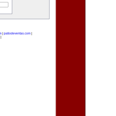
m
|
patiodeventas.com
|
|