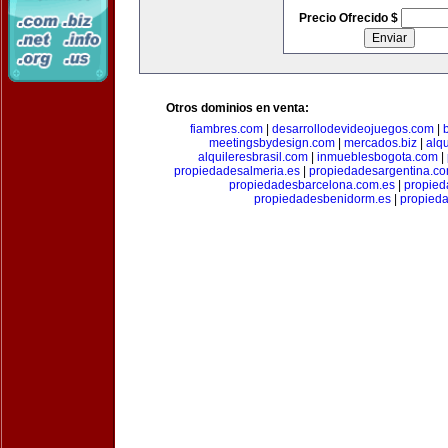
Precio Ofrecido $
Otros dominios en venta:
fiambres.com
|
desarrollodevideojuegos.com
|
meetingsbydesign.com
|
mercados.biz
|
alq
alquileresbrasil.com
|
inmueblesbogota.com
|
propiedadesalmeria.es
|
propiedadesargentina.c
propiedadesbarcelona.com.es
|
propied
propiedadesbenidorm.es
|
propieda