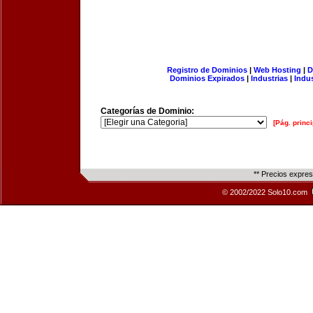
Registro de Dominios
|
Web Hosting
|
D
Dominios Expirados
|
Industrias
|
Indu
Categorías de Dominio:
[Pág. princi
** Precios expre
© 2002/2022 Solo10.com