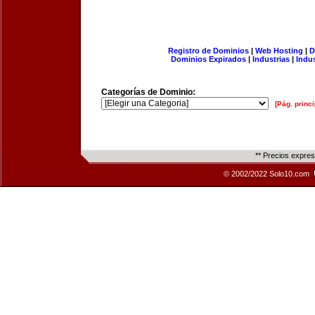
Registro de Dominios
|
Web Hosting
|
D
Dominios Expirados
|
Industrias
|
Indu
Categorías de Dominio:
[Pág. princi
** Precios expre
© 2002/2022 Solo10.com