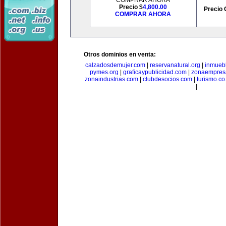
COMPRAR AHORA
Precio $
4,800.00
Precio 
COMPRAR AHORA
Otros dominios en venta:
calzadosdemujer.com
|
reservanatural.org
|
inmueb
pymes.org
|
graficaypublicidad.com
|
zonaempresa
zonaindustrias.com
|
clubdesocios.com
|
turismo.co.
|