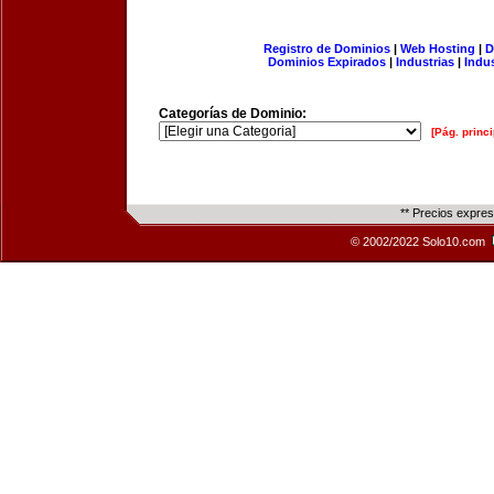
Registro de Dominios
|
Web Hosting
|
D
Dominios Expirados
|
Industrias
|
Indu
Categorías de Dominio:
[Pág. princi
** Precios expre
© 2002/2022 Solo10.com