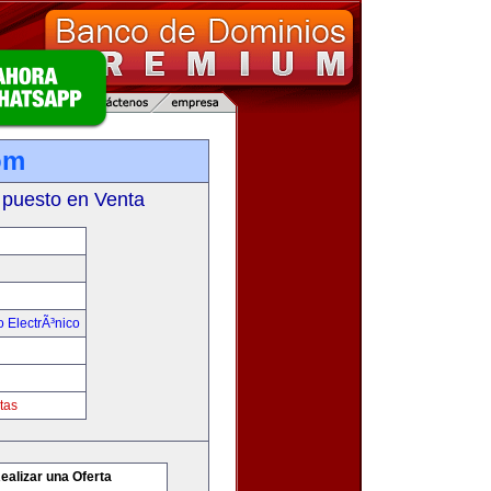
om
 puesto en Venta
 ElectrÃ³nico
tas
ealizar una Oferta