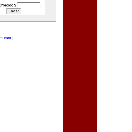
Ofrecido $
tes.com
|