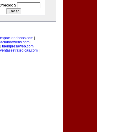
Ofrecido $
capacitandonos.com
|
maciondewebs.com
|
|
tuempresaweb.com
|
ventasestrategicas.com
|