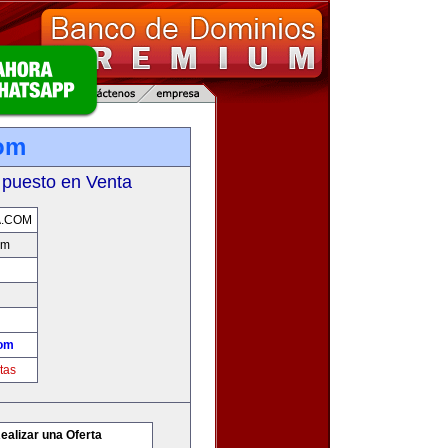
om
 puesto en Venta
A.COM
om
com
tas
ealizar una Oferta