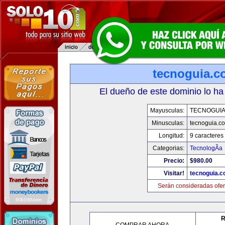
tecnoguia.c
El dueño de este dominio lo ha
Mayusculas:
TECNOGUI
Minusculas:
tecnoguia.c
Longitud:
9 caracteres
Categorias:
TecnologÃ­a
Precio:
$980.00
Visitar!
tecnoguia.
Serán consideradas ofer
R