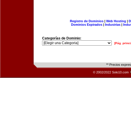
Registro de Dominios
|
Web Hosting
|
D
Dominios Expirados
|
Industrias
|
Indu
Categorías de Dominio:
[Pág. princi
** Precios expre
© 2002/2022 Solo10.com