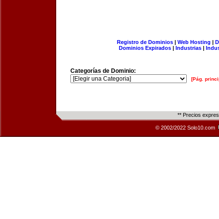
Registro de Dominios
|
Web Hosting
|
D
Dominios Expirados
|
Industrias
|
Indu
Categorías de Dominio:
[Pág. princi
** Precios expre
© 2002/2022 Solo10.com