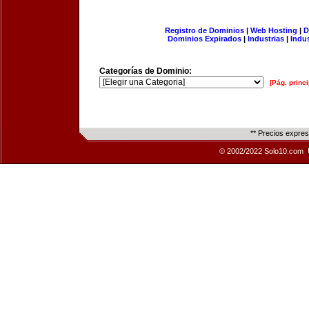
Registro de Dominios
|
Web Hosting
|
D
Dominios Expirados
|
Industrias
|
Indu
Categorías de Dominio:
[Pág. princi
** Precios expre
© 2002/2022 Solo10.com