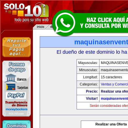
maquinasenven
El dueño de este dominio lo ha
Mayusculas:
MAQUINASENV
Minusculas:
maquinasenvent
Longitud:
15 caracteres
Categorias:
Ventas y Comerci
Precio:
Realizar una ofe
Visitar!
maquinasenven
Serán consideradas ofer
Realizar una Oferta