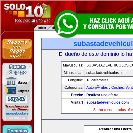
subastadevehicu
El dueño de este dominio lo ha
Mayusculas:
SUBASTADEVEHICULOS.C
Minusculas:
subastadevehiculos.com
Longitud:
18 caracteres
Categorias:
AutomÃ³viles y Coches
,
Vent
Precio:
Realizar una oferta!
Visitar!
subastadevehiculos.com
Serán consideradas ofer
Realizar una Oferta