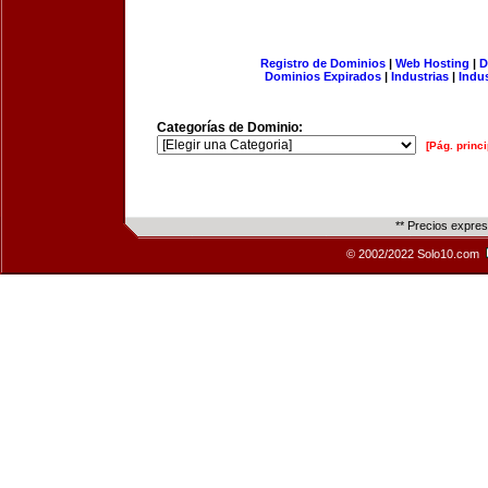
Registro de Dominios
|
Web Hosting
|
D
Dominios Expirados
|
Industrias
|
Indu
Categorías de Dominio:
[Pág. princi
** Precios expre
© 2002/2022 Solo10.com