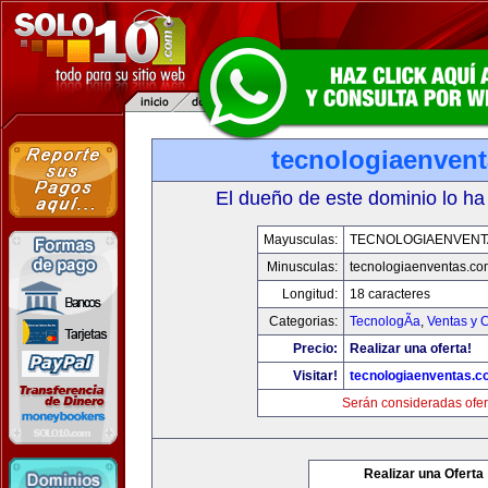
tecnologiaenven
El dueño de este dominio lo ha
Mayusculas:
TECNOLOGIAENVENT
Minusculas:
tecnologiaenventas.co
Longitud:
18 caracteres
Categorias:
TecnologÃ­a
,
Ventas y 
Precio:
Realizar una oferta!
Visitar!
tecnologiaenventas.
Serán consideradas ofer
Realizar una Oferta