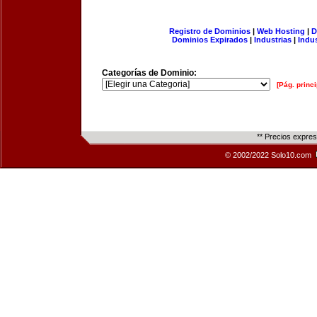
Registro de Dominios
|
Web Hosting
|
D
Dominios Expirados
|
Industrias
|
Indu
Categorías de Dominio:
[Pág. princi
** Precios expre
© 2002/2022 Solo10.com