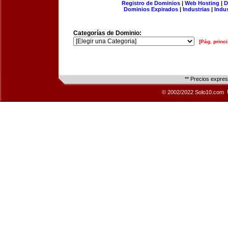
Registro de Dominios
|
Web Hosting
|
D
Dominios Expirados
|
Industrias
|
Indu
Categorías de Dominio:
[Pág. princi
** Precios expre
© 2002/2022 Solo10.com