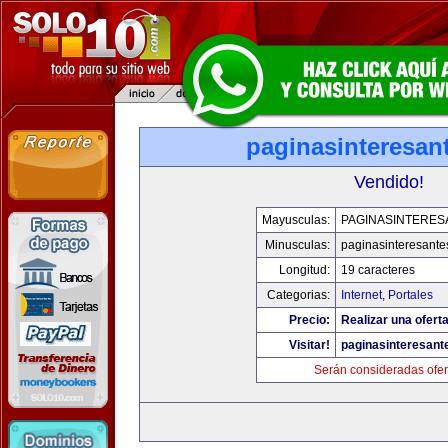
paginasinteresan
Vendido!
Mayusculas:
PAGINASINTERES
Minusculas:
paginasinteresant
Longitud:
19 caracteres
Categorias:
Internet
,
Portales
Precio:
Realizar una oferta
Visitar!
paginasinteresan
Serán consideradas ofer