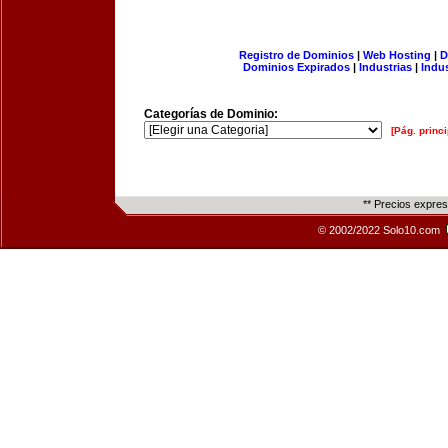
Registro de Dominios
|
Web Hosting
|
D
Dominios Expirados
|
Industrias
|
Indu
Categorías de Dominio:
[Pág. princi
** Precios expre
© 2002/2022 Solo10.com