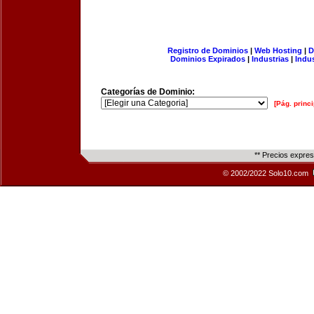
Registro de Dominios
|
Web Hosting
|
D
Dominios Expirados
|
Industrias
|
Indu
Categorías de Dominio:
[Pág. princi
** Precios expre
© 2002/2022 Solo10.com