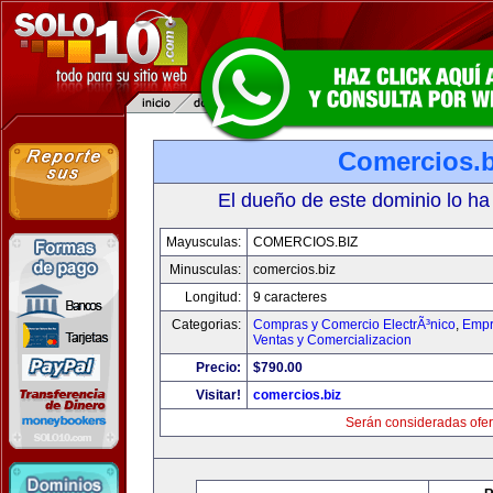
Comercios.b
El dueño de este dominio lo ha
Mayusculas:
COMERCIOS.BIZ
Minusculas:
comercios.biz
Longitud:
9 caracteres
Categorias:
Compras y Comercio ElectrÃ³nico
,
Empr
Ventas y Comercializacion
Precio:
$790.00
Visitar!
comercios.biz
Serán consideradas ofer