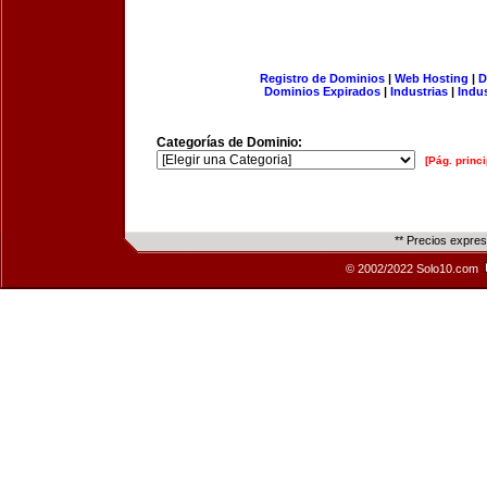
Registro de Dominios
|
Web Hosting
|
D
Dominios Expirados
|
Industrias
|
Indu
Categorías de Dominio:
[Pág. princi
** Precios expre
© 2002/2022 Solo10.com