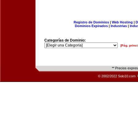
Registro de Dominios
|
Web Hosting
|
D
Dominios Expirados
|
Industrias
|
Indu
Categorías de Dominio:
[Pág. princi
** Precios expre
© 2002/2022 Solo10.com