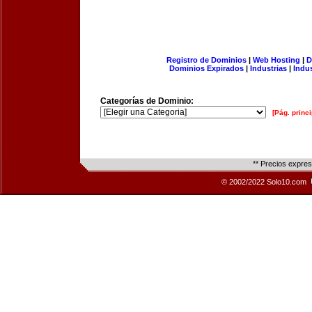
Registro de Dominios
|
Web Hosting
|
D
Dominios Expirados
|
Industrias
|
Indu
Categorías de Dominio:
[Pág. princi
** Precios expre
© 2002/2022 Solo10.com