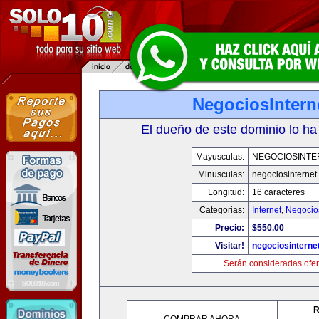
NegociosIntern
El dueño de este dominio lo ha
Mayusculas:
NEGOCIOSINTE
Minusculas:
negociosinternet.
Longitud:
16 caracteres
Categorias:
Internet
,
Negocio
Precio:
$550.00
Visitar!
negociosinternet
Serán consideradas ofer
R