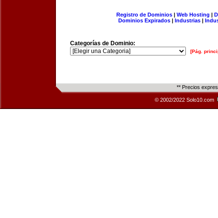
Registro de Dominios
|
Web Hosting
|
D
Dominios Expirados
|
Industrias
|
Indu
Categorías de Dominio:
[Pág. princi
** Precios expre
© 2002/2022 Solo10.com