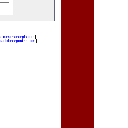
m
|
compraenergia.com
|
tradicionargentina.com
|