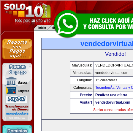
vendedorvirtua
Vendido!
Mayusculas:
VENDEDORVIRTUAL
Minusculas:
vendedorvirtual.com
Longitud:
15 caracteres
Categorias:
TecnologÃ­a
,
Ventas y 
Precio:
Realizar una oferta!
Visitar!
vendedorvirtual.com
Serán consideradas ofer