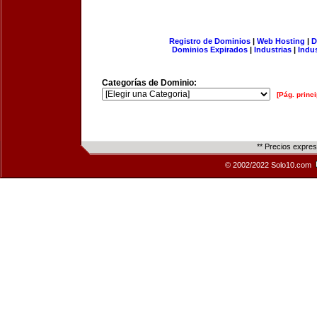
Registro de Dominios
|
Web Hosting
|
D
Dominios Expirados
|
Industrias
|
Indu
Categorías de Dominio:
[Pág. princi
** Precios expre
© 2002/2022 Solo10.com