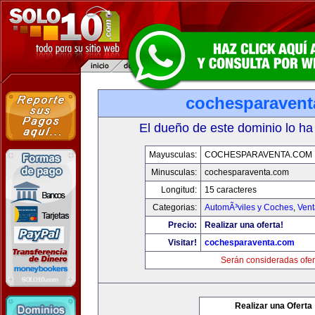
cochesparaven
El dueño de este dominio lo ha
Mayusculas:
COCHESPARAVENTA.COM
Minusculas:
cochesparaventa.com
Longitud:
15 caracteres
Categorias:
AutomÃ³viles y Coches
,
Vent
Precio:
Realizar una oferta!
Visitar!
cochesparaventa.com
Serán consideradas ofer
Realizar una Oferta