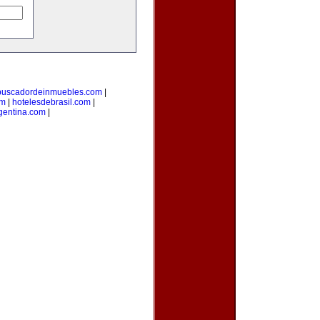
buscadordeinmuebles.com
|
om
|
hotelesdebrasil.com
|
gentina.com
|