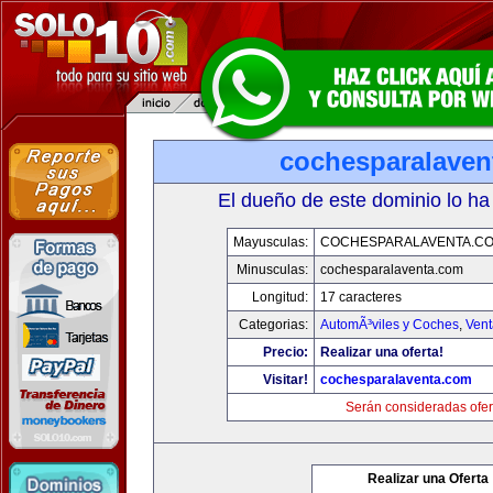
cochesparalaven
El dueño de este dominio lo ha
Mayusculas:
COCHESPARALAVENTA.C
Minusculas:
cochesparalaventa.com
Longitud:
17 caracteres
Categorias:
AutomÃ³viles y Coches
,
Vent
Precio:
Realizar una oferta!
Visitar!
cochesparalaventa.com
Serán consideradas ofer
Realizar una Oferta