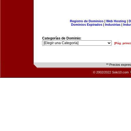
Registro de Dominios
|
Web Hosting
|
D
Dominios Expirados
|
Industrias
|
Indu
Categorías de Dominio:
[Pág. princi
** Precios expre
© 2002/2022 Solo10.com