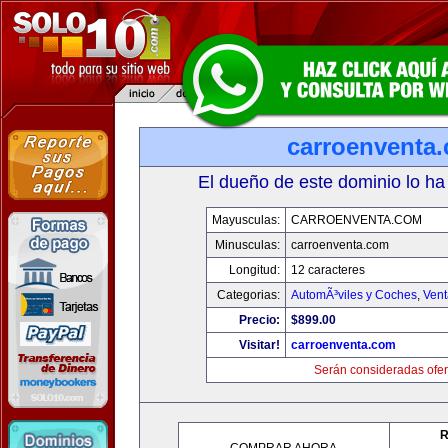
carroenventa
El dueño de este dominio lo ha
Mayusculas:
CARROENVENTA.COM
Minusculas:
carroenventa.com
Longitud:
12 caracteres
Categorias:
AutomÃ³viles y Coches
,
Vent
Precio:
$899.00
Visitar!
carroenventa.com
Serán consideradas ofer
R