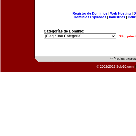
Registro de Dominios
|
Web Hosting
|
D
Dominios Expirados
|
Industrias
|
Indu
Categorías de Dominio:
[Pág. princi
** Precios expre
© 2002/2022 Solo10.com