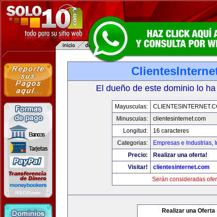
ClientesIntern
El dueño de este dominio lo ha
Mayusculas:
CLIENTESINTERNET.
Minusculas:
clientesinternet.com
Longitud:
16 caracteres
Categorias:
Empresas e Industrias
,
I
Precio:
Realizar una oferta!
Visitar!
clientesinternet.com
Serán consideradas ofer
Realizar una Oferta