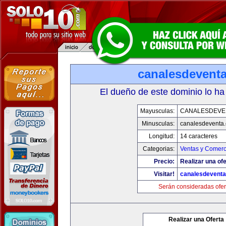
canalesdevent
El dueño de este dominio lo ha
Mayusculas:
CANALESDEVE
Minusculas:
canalesdeventa
Longitud:
14 caracteres
Categorias:
Ventas y Comerc
Precio:
Realizar una ofe
Visitar!
canalesdevent
Serán consideradas ofer
Realizar una Oferta