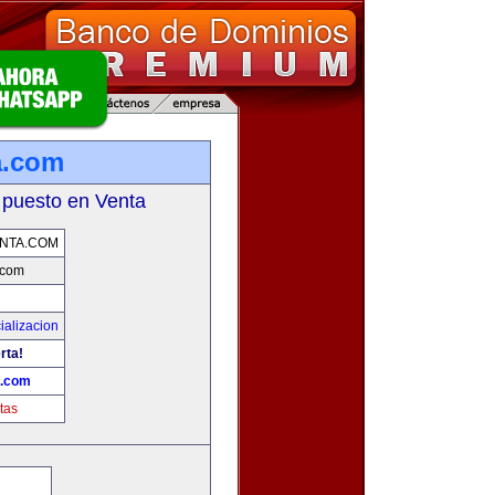
a.com
 puesto en Venta
NTA.COM
.com
ializacion
rta!
a.com
tas