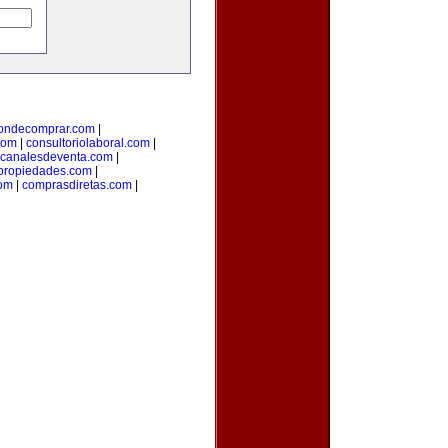
ondecomprar.com
|
com
|
consultoriolaboral.com
|
canalesdeventa.com
|
propiedades.com
|
om
|
comprasdiretas.com
|