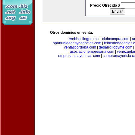
Precio Ofrecido $
Otros dominios en venta:
webhostingpro.biz
|
clubcompra.com
|
a
oportunidadesynegocios.com
|
feirasdenegocios.
ventascordoba.com
|
desarrollopyme.com
|
asociacionempresaria.com
|
venezuela
empresasmayoristas.com
|
compramayorista.c