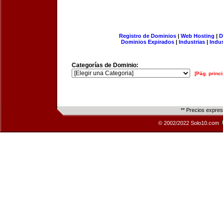
Registro de Dominios
|
Web Hosting
|
D
Dominios Expirados
|
Industrias
|
Indu
Categorías de Dominio:
[Pág. princi
** Precios expre
© 2002/2022 Solo10.com