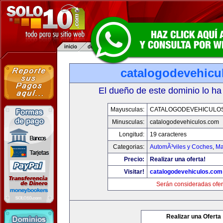
catalogodevehicu
El dueño de este dominio lo ha
Mayusculas:
CATALOGODEVEHICULO
Minusculas:
catalogodevehiculos.com
Longitud:
19 caracteres
Categorias:
AutomÃ³viles y Coches
,
Ma
Precio:
Realizar una oferta!
Visitar!
catalogodevehiculos.com
Serán consideradas ofer
Realizar una Oferta