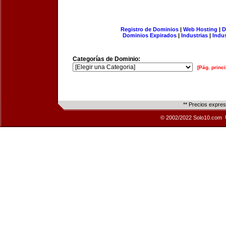
Registro de Dominios
|
Web Hosting
|
D
Dominios Expirados
|
Industrias
|
Indu
Categorías de Dominio:
[Pág. princi
** Precios expre
© 2002/2022 Solo10.com