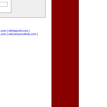
e.com
|
ofertaportv.com
|
a.com
|
articulosenoferta.com
|
|