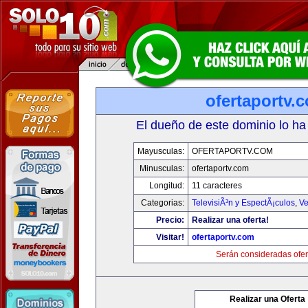
ofertaportv.
El dueño de este dominio lo ha
Mayusculas:
OFERTAPORTV.COM
Minusculas:
ofertaportv.com
Longitud:
11 caracteres
Categorias:
TelevisiÃ³n y EspectÃ¡culos
,
Ve
Precio:
Realizar una oferta!
Visitar!
ofertaportv.com
Serán consideradas ofer
Realizar una Oferta