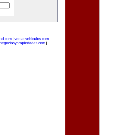
dad.com
|
ventasvehiculos.com
negociosypropiedades.com
|