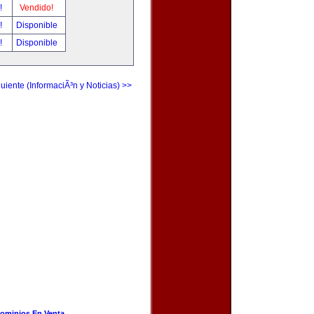
r!
Vendido!
r!
Disponible
r!
Disponible
uiente (InformaciÃ³n y Noticias) >>
ominios En Venta