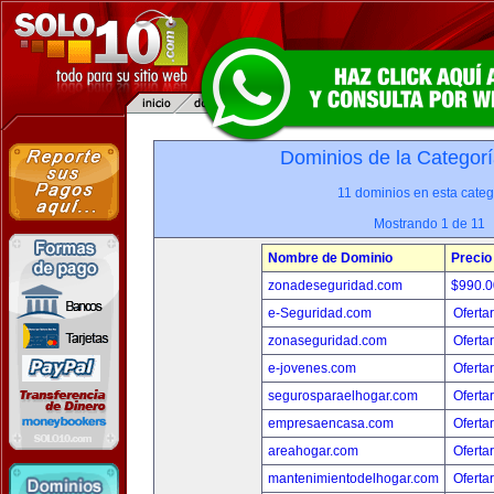
Dominios de la Categorí
11 dominios en esta categ
Mostrando 1 de 11
Nombre de Dominio
Precio
zonadeseguridad.com
$990.
e-Seguridad.com
Oferta
zonaseguridad.com
Oferta
e-jovenes.com
Oferta
segurosparaelhogar.com
Oferta
empresaencasa.com
Oferta
areahogar.com
Oferta
mantenimientodelhogar.com
Oferta