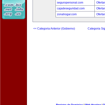
seguropersonal.com
Oferta
cajadeseguridad.com
Oferta
zonahogar.com
Oferta
<< Categoria Anterior (Gobierno)
Categoria Sig
Registro de Dominios
|
Web Hosting
|
D