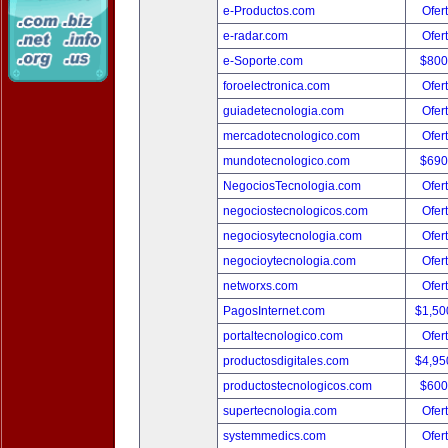
e-Productos.com
Ofer
e-radar.com
Ofer
e-Soporte.com
$800
foroelectronica.com
Ofer
guiadetecnologia.com
Ofer
mercadotecnologico.com
Ofer
mundotecnologico.com
$690
NegociosTecnologia.com
Ofer
negociostecnologicos.com
Ofer
negociosytecnologia.com
Ofer
negocioytecnologia.com
Ofer
networxs.com
Ofer
PagosInternet.com
$1,50
portaltecnologico.com
Ofer
productosdigitales.com
$4,95
productostecnologicos.com
$600
supertecnologia.com
Ofer
systemmedics.com
Ofer