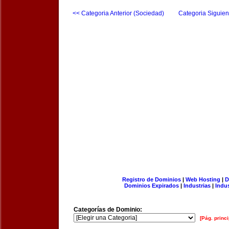
<< Categoria Anterior (Sociedad)
Categoria Siguien
Registro de Dominios
|
Web Hosting
|
D
Dominios Expirados
|
Industrias
|
Indu
Categorías de Dominio:
[Pág. princi