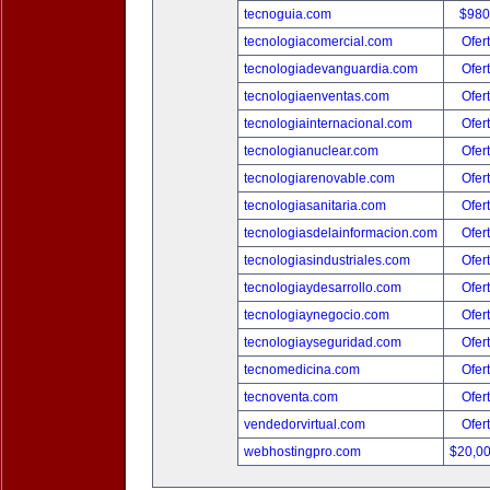
tecnoguia.com
$980
tecnologiacomercial.com
Ofer
tecnologiadevanguardia.com
Ofer
tecnologiaenventas.com
Ofer
tecnologiainternacional.com
Ofer
tecnologianuclear.com
Ofer
tecnologiarenovable.com
Ofer
tecnologiasanitaria.com
Ofer
tecnologiasdelainformacion.com
Ofer
tecnologiasindustriales.com
Ofer
tecnologiaydesarrollo.com
Ofer
tecnologiaynegocio.com
Ofer
tecnologiayseguridad.com
Ofer
tecnomedicina.com
Ofer
tecnoventa.com
Ofer
vendedorvirtual.com
Ofer
webhostingpro.com
$20,0